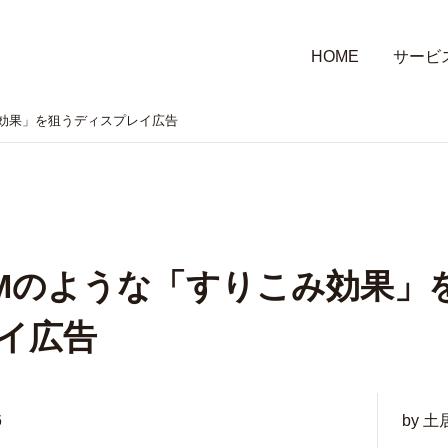
HOME
サービ
効果」を狙うディスプレイ広告
Mのような「すりこみ効果」
イ広告
6
by 土