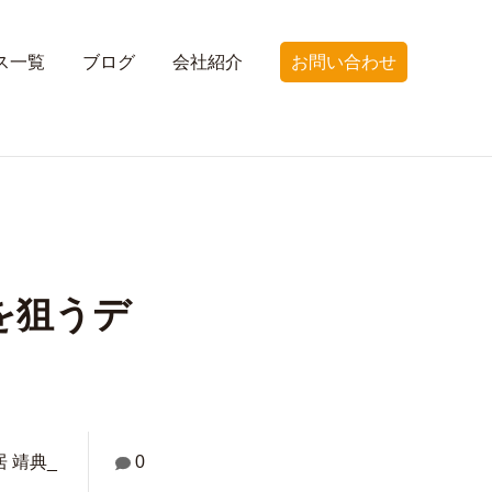
ス一覧
ブログ
会社紹介
お問い合わせ
を狙うデ
居 靖典_
0