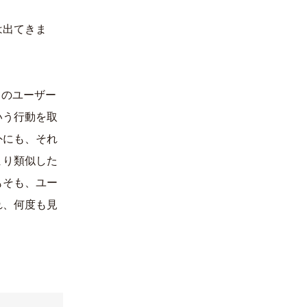
は出てきま
てのユーザー
いう行動を取
外にも、それ
まり類似した
もそも、ユー
れ、何度も見