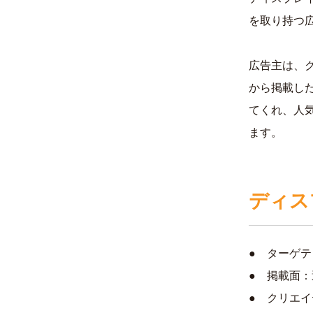
を取り持つ
広告主は、
から掲載し
てくれ、人
ます。
ディス
● ターゲ
● 掲載面
● クリエ