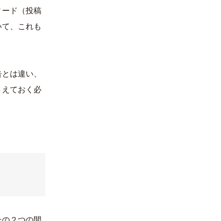
ィード（投稿
いて、これも
告とは違い、
さえておく必
その２つの間