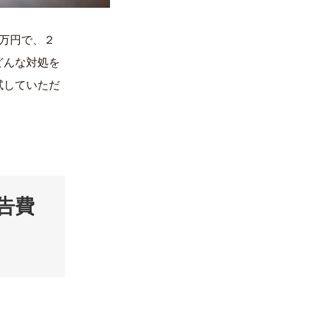
１万円で、２
どんな対処を
試していただ
告費
。