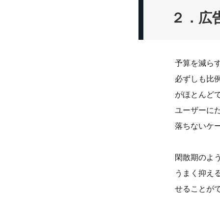
２．広
予算を減ら
必ずしも比
がほとんど
ユーザーに
落ちないケ
閑散期のよ
うまく抑え
せることが