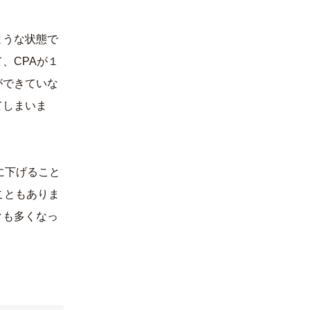
ような状態で
、CPAが１
ができていな
てしまいま
に下げること
こともありま
クも多くなっ