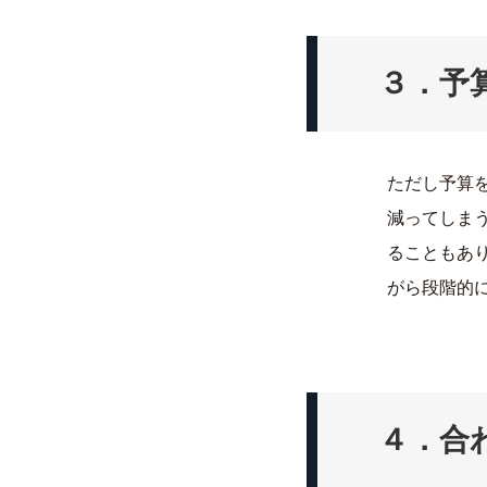
３．予
ただし予算
減ってしま
ることもあ
がら段階的
４．合