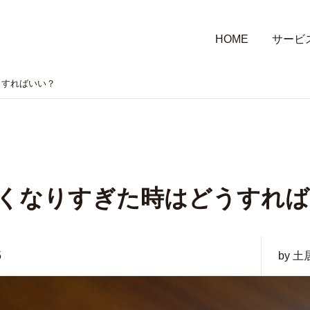
HOME
サービ
うすればいい？
高くなりすぎた時はどうすれ
5
by 土