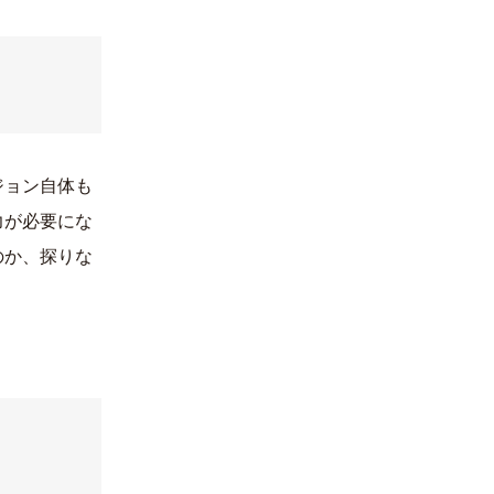
ジョン自体も
力が必要にな
のか、探りな